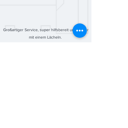
Großartiger Service, super hilfsbereit und immer
mit einem Lächeln.
Carlos Antunes
Zeit
Wir sind rund um die Uhr für Sie
da. Kontaktieren Sie uns, wenn
Sie keinen Plan finden, der zu
Ihnen passt.