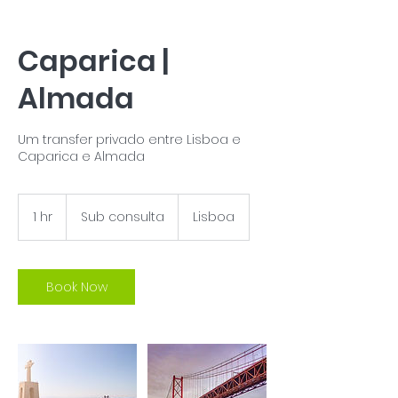
Caparica |
Almada
Um transfer privado entre Lisboa e
Caparica e Almada
Sub
consulta
1 hr
1
Sub consulta
Lisboa
h
Book Now