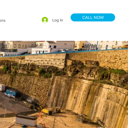
CALL NOW
Log In
ions