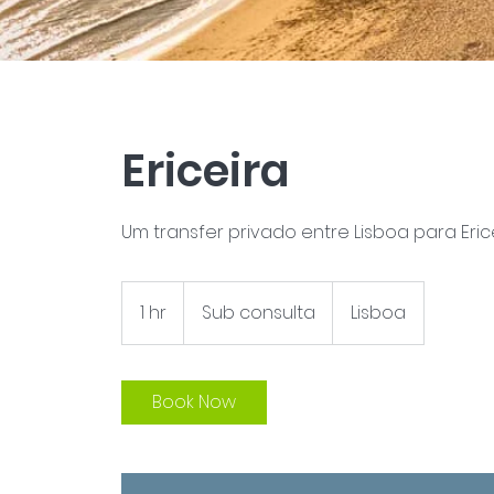
Ericeira
Um transfer privado entre Lisboa para Eric
Sub
consulta
1 hr
1
Sub consulta
Lisboa
h
Book Now