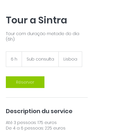
Tour a Sintra
Tour com duração metade do dia
(6h).
Sub
consulta
6 h
6
Sub consulta
Lisboa
h
Réserver
Description du service
Até 3 pessoas: 175 euros
De 4 a 6 pessoas: 225 euros