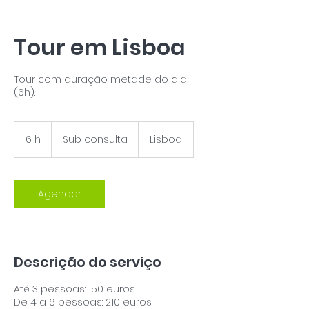
Tour em Lisboa
Tour com duração metade do dia
(6h).
Sub
consulta
6 h
6
Sub consulta
Lisboa
h
Agendar
Descrição do serviço
Até 3 pessoas: 150 euros
De 4 a 6 pessoas: 210 euros